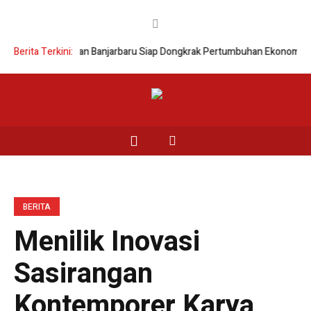
Lingkar Selatan Banjarbaru Siap Dongkrak Pertumbuhan Ekonomi
Berita Terkini:
Wali K
BERITA
Menilik Inovasi
Sasirangan
Kontemporer Karya