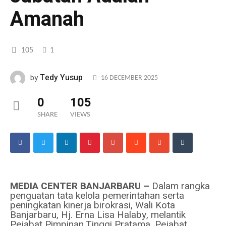
Amanah
105
1
Tedy Yusup
by
16 DECEMBER 2025
0
105
SHARE
VIEWS
MEDIA CENTER BANJARBARU
–
Dalam rangka
penguatan tata kelola pemerintahan serta
peningkatan kinerja birokrasi, Wali Kota
Banjarbaru, Hj. Erna Lisa Halaby, melantik
Pejabat Pimpinan Tinggi Pratama, Pejabat