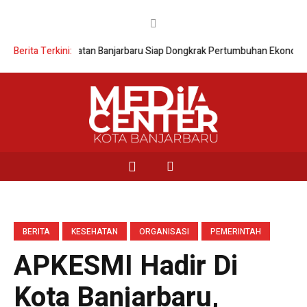
ase Lingkar Selatan Banjarbaru Siap Dongkrak Pertumbuhan Ekonomi
Berita Terkini:
Wa
BERITA
KESEHATAN
ORGANISASI
PEMERINTAH
APKESMI Hadir Di
Kota Banjarbaru,