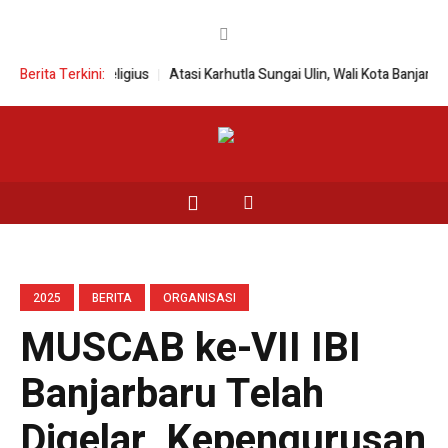
itmen SDM Religius
Berita Terkini:
Atasi Karhutla Sungai Ulin, Wali Kota Banjarbaru Ak
2025
BERITA
ORGANISASI
MUSCAB ke-VII IBI
Banjarbaru Telah
Digelar, Kepengurusan