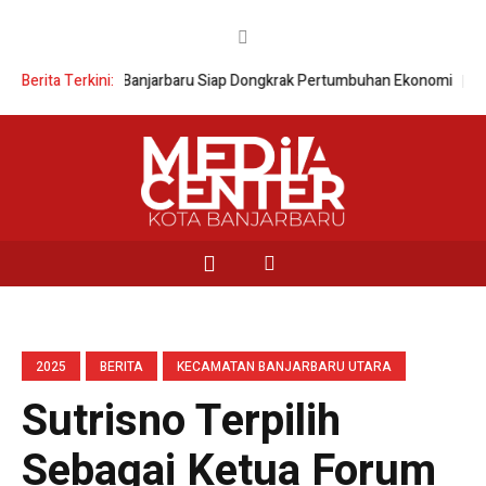
gkar Selatan Banjarbaru Siap Dongkrak Pertumbuhan Ekonomi
Berita Terkini:
Wali Kota
2025
BERITA
KECAMATAN BANJARBARU UTARA
Sutrisno Terpilih
Sebagai Ketua Forum