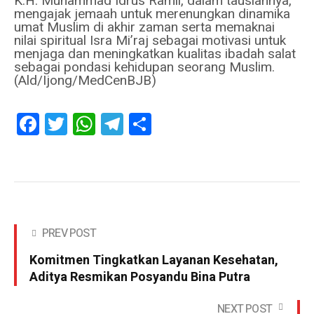
K.H. Muhammad Idrus Ramli, dalam tausiahnya,
mengajak jemaah untuk merenungkan dinamika
umat Muslim di akhir zaman serta memaknai
nilai spiritual Isra Mi’raj sebagai motivasi untuk
menjaga dan meningkatkan kualitas ibadah salat
sebagai pondasi kehidupan seorang Muslim.
(Ald/Ijong/MedCenBJB)
Facebook
Twitter
WhatsApp
Telegram
Share
PREV POST
Komitmen Tingkatkan Layanan Kesehatan,
Aditya Resmikan Posyandu Bina Putra
NEXT POST